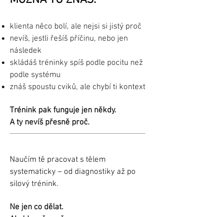
MOŽNÁ TO ZNÁŠ:
klienta něco bolí, ale nejsi si jistý proč
nevíš, jestli řešíš příčinu, nebo jen
následek
skládáš tréninky spíš podle pocitu než
podle systému
znáš spoustu cviků, ale chybí ti kontext
Trénink pak funguje jen někdy.
A ty nevíš přesně proč.
Naučím tě pracovat s tělem
systematicky – od diagnostiky až po
silový trénink.
Ne jen co dělat.