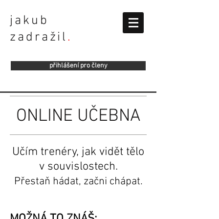
jakub
zadražil
.
přihlášení pro členy
ONLINE UČEBNA
Učím trenéry, jak vidět tělo
v souvislostech.
Přestaň hádat, začni chápat.