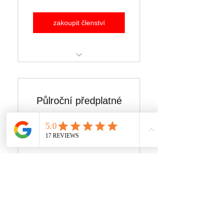
zakoupit členství
každý měsíc, až do zrušení
Půlroční předplatné
600Kč
Kč
600
Každý měsíc
zakoupit členství