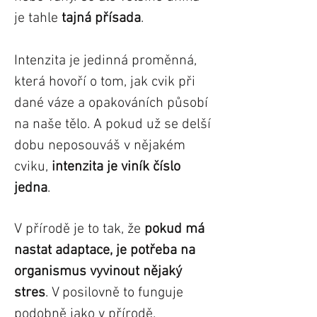
je tahle
tajná přísada
.
Intenzita je jedinná proměnná,
která hovoří o tom, jak cvik při
dané váze a opakováních působí
na naše tělo. A pokud už se delší
dobu neposouváš v nějakém
cviku,
intenzita je viník číslo
jedna
.
V přírodě je to tak, že
pokud má
nastat adaptace, je potřeba na
organismus vyvinout nějaký
stres
. V posilovně to funguje
podobně jako v přírodě.