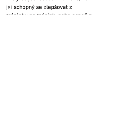
jsi
schopný se zlepšovat z
tréninku na trénink, nebo aspoň z
týdne na týden
. Pokud cvičíš do
selhání,
nenecháváš si prostor
pro progres
.
Intenzity 9 a 10 jsou tu pro
testování síly, ne pro její
budování.
V plánu by měly být
opravdu zřídka. Pokud se na tuto
intenzitu dostaneš, je na čase
udělat v plánu krok zpět a začít
budovat znovu od základů.
Takže jestli si z tohoto článku
můžeš odnést jednu věc, je to