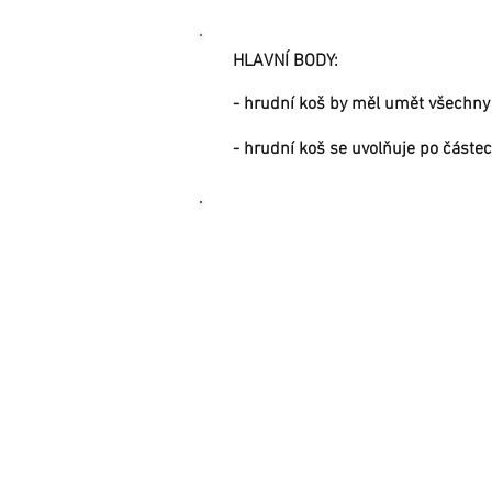
HLAVNÍ BODY:
- hrudní koš by měl umět všechny 
- hrudní koš se uvolňuje po část
5) POKROČILÁ MO