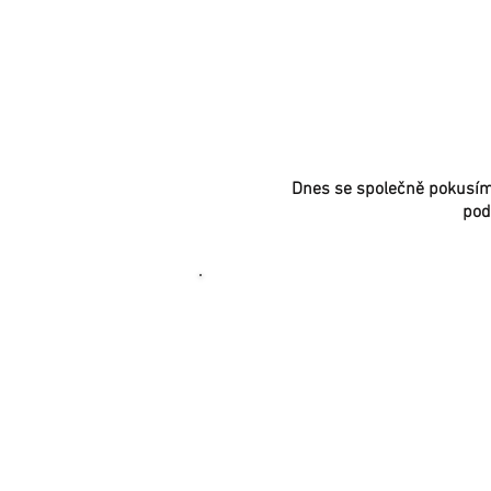
PÁTEŘ A HRUDNÍ
Dnes se společně pokusíme 
pod
1) PÁNEV A BED