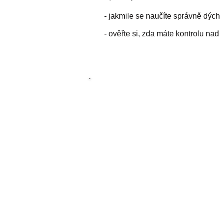
- jakmile se naučíte správně dýcha
- ověřte si, zda máte kontrolu na
2) HRUDNÍ PÁTEŘ