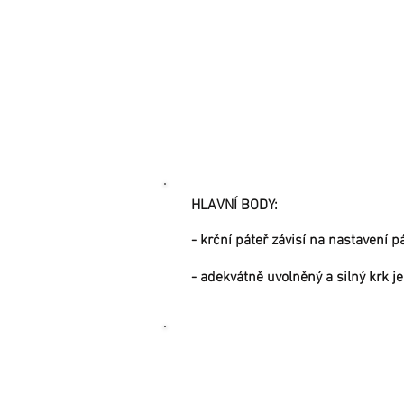
HLAVNÍ BODY:
- krční páteř závisí na nastavení 
- adekvátně uvolněný a silný krk j
4) HRUDNÍ KOŠ