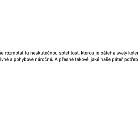
 KOŠ
rozmotat tu neskutečnou spletitost, kterou je páteř a svaly kole
ivné a pohybově náročné. A přesně takové, jaké naše páteř potřeb
ERNÍ PÁTEŘ