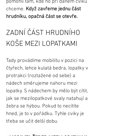
pomohli tam, kde ho při daném cviku
chceme.
Když zavřeme jednu část
hrudníku, opačná část se otevře.
ZADNÍ ČÁST HRUDNÍHO
KOŠE MEZI LOPATKAMI
Tady provádíme mobilitu v pozici na
čtyřech, lehce kulatá bedra, lopatky v
protrakci (roztažené od sebe) a
nádech směrujeme nahoru mezi
lopatky. S nádechem by mělo být cítit,
jak se mezilopatkové svaly natahují a
žebra se hýbou. Pokud to necítíte
hned, je to v pořádku. Tyhle cviky je
třeba se učit delší dobu.