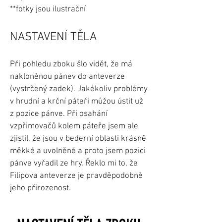
*
*fotky jsou ilustrační
NASTAVENÍ TĚLA
Při pohledu zboku šlo vidět, že má
nakloněnou pánev do anteverze
(vystrčený zadek). Jakékoliv problémy
v hrudní a krční páteři můžou ústit už
z pozice pánve. Při osahání
vzpřimovačů kolem páteře jsem ale
zjistil, že jsou v bederní oblasti krásně
měkké a uvolněné a proto jsem pozici
pánve vyřadil ze hry. Řeklo mi to, že
Filipova anteverze je pravděpodobně
jeho přirozenost.