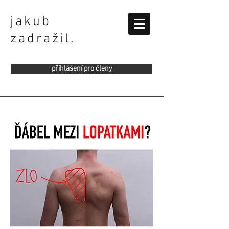
jakub
zadražil
.
přihlášení pro členy