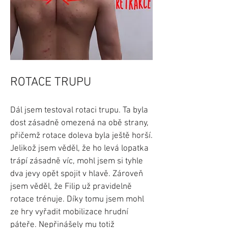
ROTACE TRUPU
Dál jsem testoval rotaci trupu. Ta byla
dost zásadně omezená na obě strany,
přičemž rotace doleva byla ještě horší.
Jelikož jsem věděl, že ho levá lopatka
trápí zásadně víc, mohl jsem si tyhle
dva jevy opět spojit v hlavě. Zároveň
jsem věděl, že Filip už pravidelně
rotace trénuje. Díky tomu jsem mohl
ze hry vyřadit mobilizace hrudní
páteře. Nepřinášely mu totiž